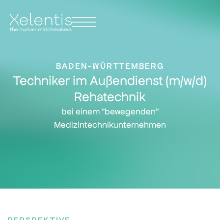
// add this to the HTML widget right under the canvas HTML tag
BADEN-WÜRTTEMBERG
Techniker im Außendienst (m/w/d)
Rehatechnik
bei einem "bewegenden"
Medizintechnikunternehmen