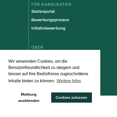
FÜR KANDIDATEN
Stellenportal
Bewerbungsprozess
Initiativbewerbung
ÜBER
Team
Wir verwenden Cookies, um die
Partner werden
Benutzerfreundlichkeit zu steigern und
Mission und Vision
besser auf Ihre Bedürfnisse zugeschnittene
FAQs
Inhalte bieten zu können.
Weitere Infos
Meldung
Cookies zulassen
ausblenden
Impressum
Datenschutz