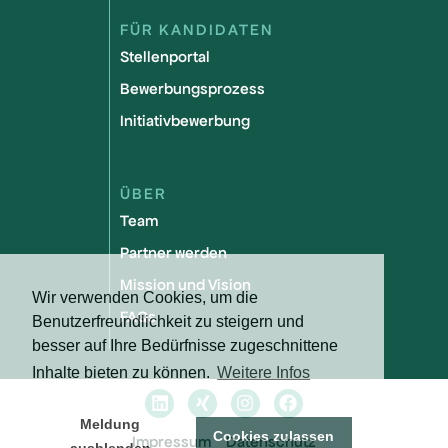
FÜR KANDIDATEN
Stellenportal
Bewerbungsprozess
Initiativbewerbung
ÜBER
Team
Partner werden
Mission und Vision
Wir verwenden Cookies, um die
FAQs
Benutzerfreundlichkeit zu steigern und
besser auf Ihre Bedürfnisse zugeschnittene
Inhalte bieten zu können.
Weitere Infos
Meldung
Cookies zulassen
Impressum
Datenschutz