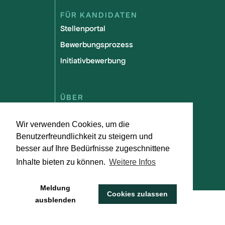
FÜR KANDIDATEN
Stellenportal
Bewerbungsprozess
Initiativbewerbung
ÜBER
Team
Wir verwenden Cookies, um die
Partner werden
Benutzerfreundlichkeit zu steigern und
Mission und Vision
besser auf Ihre Bedürfnisse zugeschnittene
FAQs
Inhalte bieten zu können.
Weitere Infos
Meldung
Cookies zulassen
ausblenden
Impressum
Datenschutz