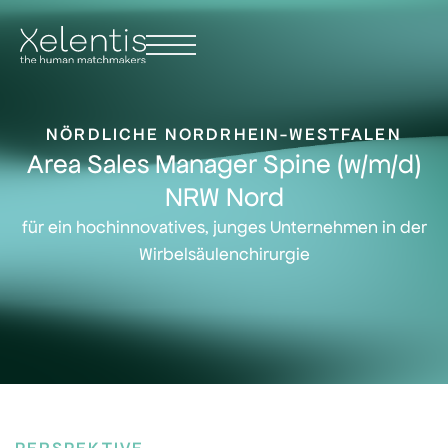
// add this to the HTML widget right under the canvas HTML tag
NÖRDLICHE NORDRHEIN-WESTFALEN
Area Sales Manager Spine (w/m/d)
NRW Nord
für ein hochinnovatives, junges Unternehmen in der
Wirbelsäulenchirurgie